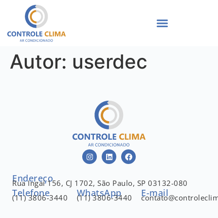
Autor:
userdec
Endereço
Rua Ingaí 156, CJ 1702, São Paulo, SP 03132-080
Telefone
WhatsApp
E-mail
(11) 3806-3440
(11) 3806-3440
contato@controlecli